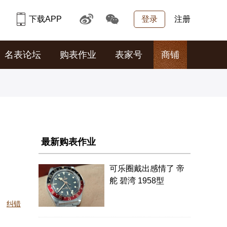
下载APP
登录
注册
名表论坛
购表作业
表家号
商铺
最新购表作业
可乐圈戴出感情了 帝
舵 碧湾 1958型
纠错