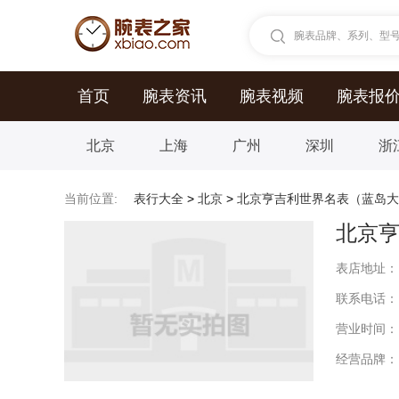
腕表品牌、系列、型号.
首页
腕表资讯
腕表视频
腕表报
北京
上海
广州
深圳
浙
当前位置:
表行大全
>
北京
>
北京亨吉利世界名表（蓝岛大
北京
表店地址：
联系电话：
营业时间：
经营品牌：