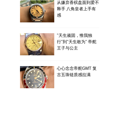
从嫌弃香槟盘面到爱不
释手 八角皇者上手有
感
"天生顽固，惟我独
行"到"天生敢为" 帝舵
王子与公主
心心念念帝舵GMT 复
古五珠链质感拉满