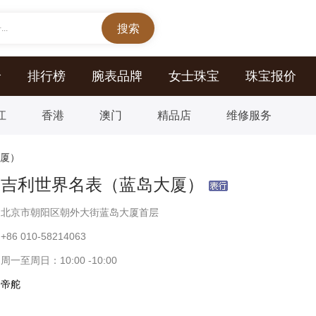
..
价
排行榜
腕表品牌
女士珠宝
珠宝报价
江
香港
澳门
精品店
维修服务
厦）
亨吉利世界名表（蓝岛大厦）
北京市朝阳区朝外大街蓝岛大厦首层
+86 010-58214063
周一至周日：10:00 -10:00
帝舵