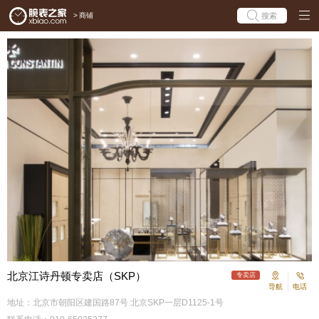
>
商铺
搜索
北京江诗丹顿专卖店（SKP）
专卖店
导航
电话
地址：北京市朝阳区建国路87号 北京SKP一层D1125-1号