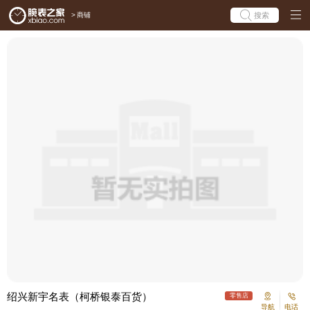
>
商铺
搜索
绍兴新宇名表（柯桥银泰百货）
零售店
导航
电话