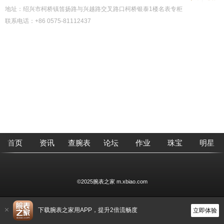
地址：绍兴市柯桥镇笛扬路与兴越路交叉路口柯桥银泰1楼名表专柜
联系电话：+86 0575-81112437
首页
资讯
查腕表
论坛
作业
珠宝
明星
©2025腕表之家 m.xbiao.com
下载腕表之家用APP，提升2倍流畅度
立即体验