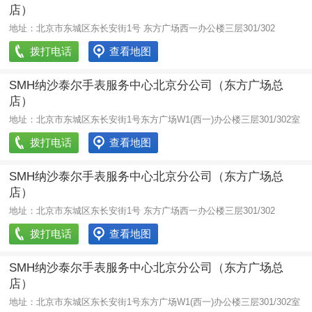
店）
地址：北京市东城区东长安街1号 东方广场西一办公楼三层301/302
拨打电话
查看地图
SMH纳沙泰尔手表服务中心北京分公司（东方广场总
店）
地址：北京市东城区东长安街1号东方广场W1(西一)办公楼三层301/302室
拨打电话
查看地图
SMH纳沙泰尔手表服务中心北京分公司（东方广场总
店）
地址：北京市东城区东长安街1号 东方广场西一办公楼三层301/302
拨打电话
查看地图
SMH纳沙泰尔手表服务中心北京分公司（东方广场总
店）
地址：北京市东城区东长安街1号东方广场W1(西一)办公楼三层301/302室