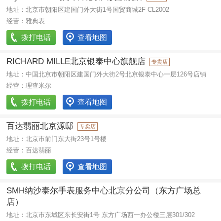
地址：北京市朝阳区建国门外大街1号国贸商城2F CL2002
经营：雅典表
拨打电话
查看地图
RICHARD MILLE北京银泰中心旗舰店
专卖店
地址：中国北京市朝阳区建国门外大街2号北京银泰中心一层126号店铺
经营：理查米尔
拨打电话
查看地图
百达翡丽北京源邸
专卖店
地址：北京市前门东大街23号1号楼
经营：百达翡丽
拨打电话
查看地图
SMH纳沙泰尔手表服务中心北京分公司（东方广场总
店）
地址：北京市东城区东长安街1号 东方广场西一办公楼三层301/302