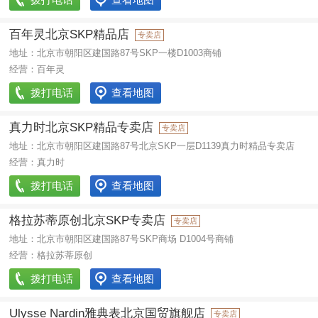
百年灵北京SKP精品店
专卖店
地址：北京市朝阳区建国路87号SKP一楼D1003商铺
经营：百年灵
拨打电话
查看地图
真力时北京SKP精品专卖店
专卖店
地址：北京市朝阳区建国路87号北京SKP一层D1139真力时精品专卖店
经营：真力时
拨打电话
查看地图
格拉苏蒂原创北京SKP专卖店
专卖店
地址：北京市朝阳区建国路87号SKP商场 D1004号商铺
经营：格拉苏蒂原创
拨打电话
查看地图
Ulysse Nardin雅典表北京国贸旗舰店
专卖店