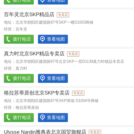
百年灵北京SKP精品店
专卖店
地址：北京市朝阳区建国路87号SKP一楼D1003商铺
经营：百年灵
拨打电话
查看地图
真力时北京SKP精品专卖店
专卖店
地址：北京市朝阳区建国路87号北京SKP一层D1139真力时精品专卖店
经营：真力时
拨打电话
查看地图
格拉苏蒂原创北京SKP专卖店
专卖店
地址：北京市朝阳区建国路87号SKP商场 D1004号商铺
经营：格拉苏蒂原创
拨打电话
查看地图
Ulysse Nardin雅典表北京国贸旗舰店
专卖店