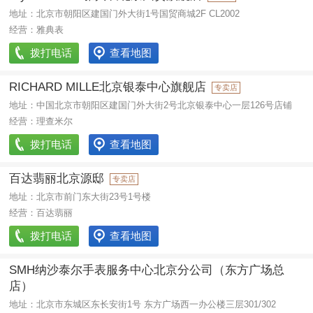
地址：北京市朝阳区建国门外大街1号国贸商城2F CL2002
经营：雅典表
拨打电话
查看地图
RICHARD MILLE北京银泰中心旗舰店
专卖店
地址：中国北京市朝阳区建国门外大街2号北京银泰中心一层126号店铺
经营：理查米尔
拨打电话
查看地图
百达翡丽北京源邸
专卖店
地址：北京市前门东大街23号1号楼
经营：百达翡丽
拨打电话
查看地图
SMH纳沙泰尔手表服务中心北京分公司（东方广场总
店）
地址：北京市东城区东长安街1号 东方广场西一办公楼三层301/302