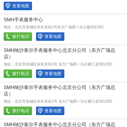
查看地图
SMH手表服务中心
地址：北京市东城区东长安街1号东方广场西一办公楼301/302
拨打电话
查看地图
SMH纳沙泰尔手表服务中心北京分公司（东方广场总
店）
地址：北京市东城区东长安街1号 东方广场西一办公楼三层301/302
拨打电话
查看地图
SMH纳沙泰尔手表服务中心北京分公司（东方广场总
店）
地址：北京市东城区东长安街1号 东方广场西一办公楼三层301/302
拨打电话
查看地图
SMH纳沙泰尔手表服务中心北京分公司（东方广场总