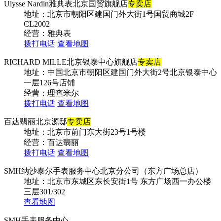
Ulysse Nardin雅典表北京国贸旗舰店
专卖店
地址：北京市朝阳区建国门外大街1号国贸商城2F
CL2002
经营：雅典表
拨打电话
查看地图
RICHARD MILLE北京银泰中心旗舰店
专卖店
地址：中国北京市朝阳区建国门外大街2号北京银泰中心
一层126号店铺
经营：理查米尔
拨打电话
查看地图
百达翡丽北京源邸
专卖店
地址：北京市前门东大街23号1号楼
经营：百达翡丽
拨打电话
查看地图
SMH纳沙泰尔手表服务中心北京分公司（东方广场总店）
地址：北京市东城区东长安街1号 东方广场西一办公楼
三层301/302
查看地图
SMH手表服务中心