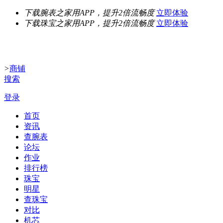
下载腕表之家用APP，提升2倍流畅度
立即体验
下载珠宝之家用APP，提升2倍流畅度
立即体验
>
商铺
搜索
登录
首页
资讯
查腕表
论坛
作业
排行榜
珠宝
明星
查珠宝
对比
机芯