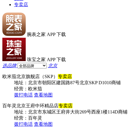
专卖店
腕表之家 APP 下载
珠宝之家 APP 下载
选品牌
北京
欧米茄北京旗舰店（SKP）
专卖店
地址：北京市朝阳区建国路87号北京SKP D1010商铺
经营：欧米茄
拨打电话
查看地图
百年灵北京王府中环精品店
专卖店
地址：北京市东城区王府井大街269号西座1楼114D商铺
经营：百年灵
拨打电话
查看地图