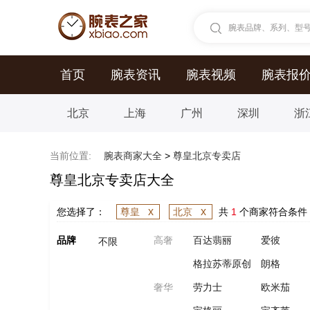
腕表品牌、系列、型号.
首页
腕表资讯
腕表视频
腕表报
北京
上海
广州
深圳
浙
当前位置:
腕表商家大全
>
尊皇北京专卖店
尊皇北京专卖店大全
x
x
您选择了：
尊皇
北京
共
1
个商家符合条件
品牌
高奢
百达翡丽
爱彼
不限
格拉苏蒂原创
朗格
奢华
劳力士
欧米茄