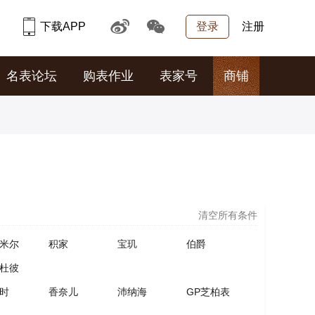
下载APP
登录
注册
名表论坛
购表作业
表家号
商铺
清空所有条件
米尔
积家
宝玑
伯爵
杜彼
时
香奈儿
沛纳海
GP芝柏表