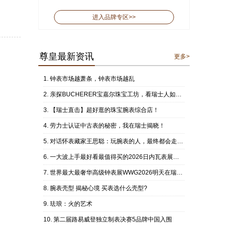
进入品牌专区>>
尊皇最新资讯
更多>
钟表市场越萧条，钟表市场越乱
亲探BUCHERER宝嘉尔珠宝工坊，看瑞士人如何做珠宝？
【瑞士直击】超好逛的珠宝腕表综合店！
劳力士认证中古表的秘密，我在瑞士揭晓！
对话怀表藏家王思聪：玩腕表的人，最终都会走向怀表？
一大波上手最好看最值得买的2026日内瓦表展新表来了
世界最大最奢华高级钟表展WWG2026明天在瑞士日内瓦开展
腕表壳型 揭秘心境 买表选什么壳型?
珐琅：火的艺术
第二届路易威登独立制表决赛5品牌中国入围