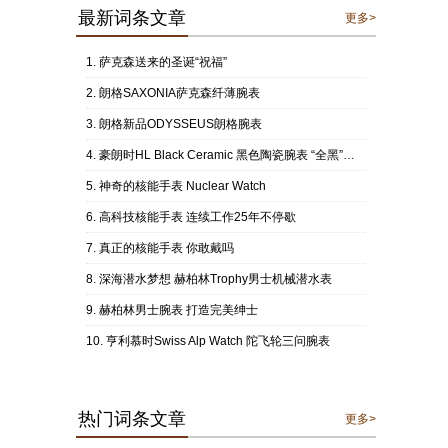
最新词条文章
更多>
萨克森送来的圣诞“祝福”
朗格SAXONIA萨克森纤薄腕表
朗格新品ODYSSEUS朗格腕表
豪朗时HL Black Ceramic 黑色陶瓷腕表 “全黑”色泽阐述时间结构
神奇的核能手表 Nuclear Watch
高科技核能手表 连续工作25年不停歇
真正的核能手表 你敢戴吗
深海潜水梦想 赫柏林Trophy男士机械潜水表
赫柏林男士腕表 打造完美绅士
亨利慕时Swiss Alp Watch 陀飞轮三问腕表
热门词条文章
更多>