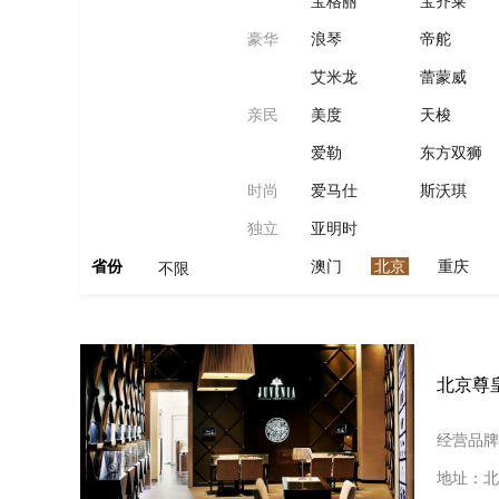
宝格丽
宝齐莱
豪华
浪琴
帝舵
艾米龙
蕾蒙威
亲民
美度
天梭
爱勒
东方双狮
时尚
爱马仕
斯沃琪
独立
亚明时
省份
澳门
北京
重庆
不限
北京尊
经营品牌
地址：北