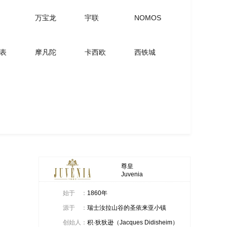
万宝龙
宇联
NOMOS
表
摩凡陀
卡西欧
西铁城
尊皇
Juvenia
始于
：
1860年
源于
：
瑞士汝拉山谷的圣依来亚小镇
创始人
：
积·狄狄逊（Jacques Didisheim）