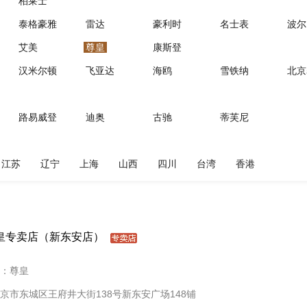
柏莱士
泰格豪雅
雷达
豪利时
名士表
波尔
艾美
尊皇
康斯登
汉米尔顿
飞亚达
海鸥
雪铁纳
北京
路易威登
迪奥
古驰
蒂芙尼
江苏
辽宁
上海
山西
四川
台湾
香港
皇专卖店（新东安店）
：尊皇
京市东城区王府井大街138号新东安广场148铺