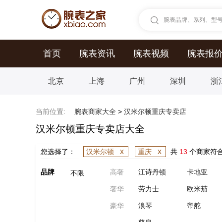
腕表品牌、系列、型号.
首页
腕表资讯
腕表视频
腕表报
北京
上海
广州
深圳
浙
当前位置:
腕表商家大全
>
汉米尔顿重庆专卖店
汉米尔顿重庆专卖店大全
x
x
您选择了：
汉米尔顿
重庆
共
13
个商家符
品牌
高奢
江诗丹顿
卡地亚
不限
奢华
劳力士
欧米茄
豪华
浪琴
帝舵