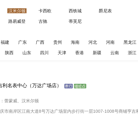
汉米尔顿
卡西欧
西铁城
爵尼表
路易威登
古驰
蒂芙尼
福建
广东
广西
贵州
海南
河北
河南
黑龙江
陕西
山东
四川
天津
香港
新疆
云南
浙江
吉利名表中心（万达广场店）
：蕾蒙威、汉米尔顿
庆市南岸区江南大道8号万达广场室内步行街一层1007-1008号商铺亨吉