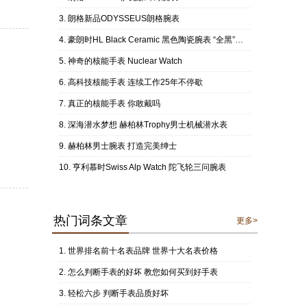
朗格新品ODYSSEUS朗格腕表
豪朗时HL Black Ceramic 黑色陶瓷腕表 “全黑”色泽阐述时间结构
神奇的核能手表 Nuclear Watch
高科技核能手表 连续工作25年不停歇
真正的核能手表 你敢戴吗
深海潜水梦想 赫柏林Trophy男士机械潜水表
赫柏林男士腕表 打造完美绅士
亨利慕时Swiss Alp Watch 陀飞轮三问腕表
热门词条文章
更多>
世界排名前十名表品牌 世界十大名表价格
怎么判断手表的好坏 教您如何买到好手表
轻松六步 判断手表品质好坏