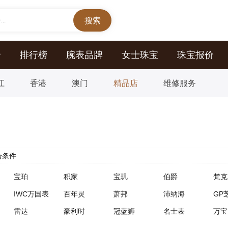
..
价
排行榜
腕表品牌
女士珠宝
珠宝报价
江
香港
澳门
精品店
维修服务
合条件
宝珀
积家
宝玑
伯爵
梵克
IWC万国表
百年灵
萧邦
沛纳海
GP
雷达
豪利时
冠蓝狮
名士表
万宝