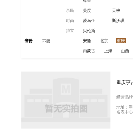
尊皇
亲民
美度
天梭
时尚
爱马仕
斯沃琪
独立
贝伦斯
省份
安徽
北京
重庆
不限
内蒙古
上海
山西
重庆亨
经营品牌
地址：重
名表中心