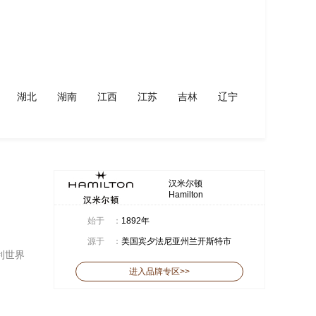
湖北
湖南
江西
江苏
吉林
辽宁
汉米尔顿
Hamilton
始于
：
1892年
源于
：
美国宾夕法尼亚州兰开斯特市
利世界
进入品牌专区>>