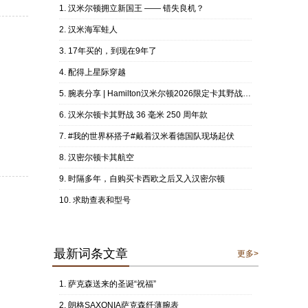
汉米尔顿拥立新国王 —— 错失良机？
汉米海军蛙人
17年买的，到现在9年了
配得上星际穿越
腕表分享 | Hamilton汉米尔顿2026限定卡其野战36MM
汉米尔顿卡其野战 36 毫米 250 周年款
#我的世界杯搭子#戴着汉米看德国队现场起伏
汉密尔顿卡其航空
时隔多年，自购买卡西欧之后又入汉密尔顿
求助查表和型号
最新词条文章
更多>
萨克森送来的圣诞“祝福”
朗格SAXONIA萨克森纤薄腕表