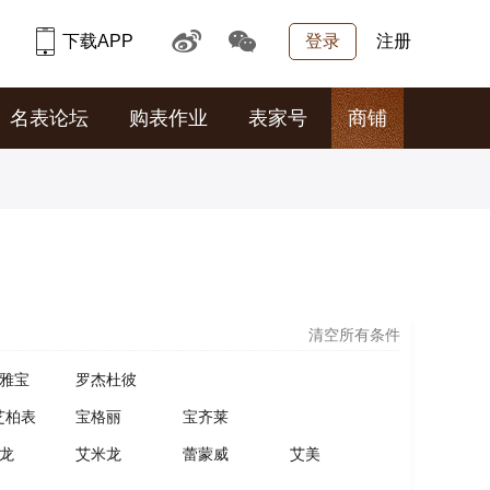
下载APP
登录
注册
名表论坛
购表作业
表家号
商铺
清空所有条件
雅宝
罗杰杜彼
芝柏表
宝格丽
宝齐莱
龙
艾米龙
蕾蒙威
艾美