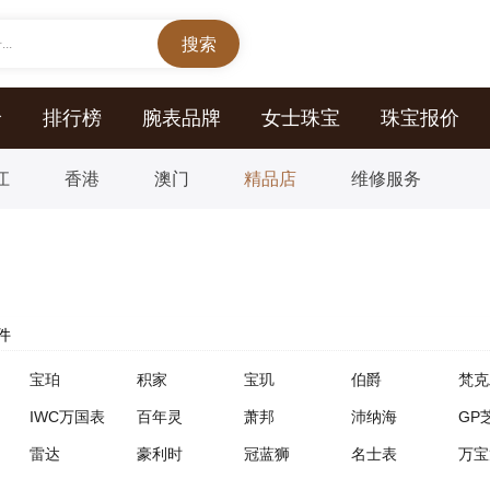
..
价
排行榜
腕表品牌
女士珠宝
珠宝报价
江
香港
澳门
精品店
维修服务
件
宝珀
积家
宝玑
伯爵
梵克
IWC万国表
百年灵
萧邦
沛纳海
GP
雷达
豪利时
冠蓝狮
名士表
万宝