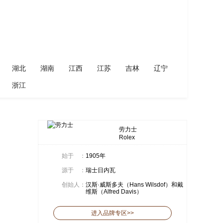
湖北
湖南
江西
江苏
吉林
辽宁
浙江
劳力士
Rolex
始于
：
1905年
源于
：
瑞士日内瓦
创始人
：
汉斯·威斯多夫（Hans Wilsdof）和戴
维斯（Alfred Davis）
进入品牌专区>>