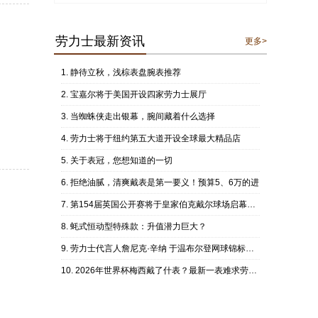
劳力士最新资讯
更多>
静待立秋，浅棕表盘腕表推荐
宝嘉尔将于美国开设四家劳力士展厅
当蜘蛛侠走出银幕，腕间藏着什么选择
劳力士将于纽约第五大道开设全球最大精品店
关于表冠，您想知道的一切
拒绝油腻，清爽戴表是第一要义！预算5、6万的进
第154届英国公开赛将于皇家伯克戴尔球场启幕把握时机方能精准致胜
蚝式恒动型特殊款：升值潜力巨大？
劳力士代言人詹尼克·辛纳 于温布尔登网球锦标赛成功卫冕
2026年世界杯梅西戴了什表？最新一表难求劳，他真是够潮的！