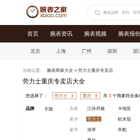
腕表品牌、系列、型号.
首页
腕表资讯
腕表视频
腕表报
北京
上海
广州
深圳
浙
当前位置:
腕表商家大全
>
劳力士重庆专卖店
劳力士重庆专卖店大全
x
x
您选择了：
劳力士
重庆
共
3
个商家符合条
品牌
高奢
江诗丹顿
卡地亚
不限
奢华
劳力士
欧米茄
豪华
浪琴
帝舵