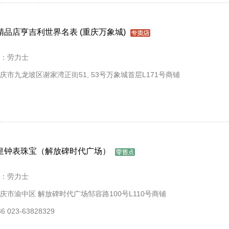
品店亨吉利世界名表 (重庆万象城)‬
：劳力士
庆市九龙坡区谢家湾正街51, 53号万象城首层L171号商铺
皇钟表珠宝（解放碑时代广场）
：劳力士
庆市渝中区 解放碑时代广场邹容路100号L110号商铺
 023-63828329