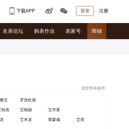
下载APP
登录
注册
名表论坛
购表作业
表家号
商铺
清空所有条件
雅宝
罗杰杜彼
芝柏表
宝格丽
宝齐莱
龙
艾米龙
蕾蒙威
艾美