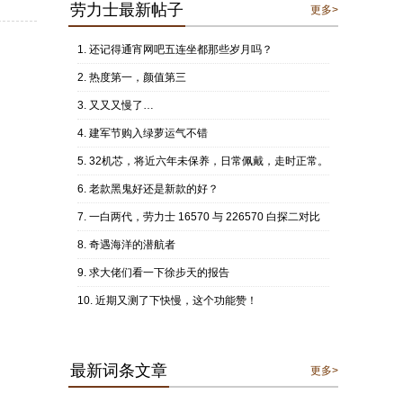
劳力士最新帖子
更多>
还记得通宵网吧五连坐都那些岁月吗？
热度第一，颜值第三
又又又慢了…
建军节购入绿萝运气不错
32机芯，将近六年未保养，日常佩戴，走时正常。
老款黑鬼好还是新款的好？
一白两代，劳力士 16570 与 226570 白探二对比
奇遇海洋的潜航者
求大佬们看一下徐步天的报告
近期又测了下快慢，这个功能赞！
最新词条文章
更多>