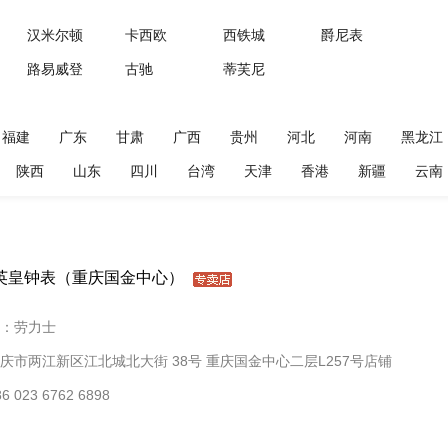
汉米尔顿
卡西欧
西铁城
爵尼表
路易威登
古驰
蒂芙尼
福建
广东
甘肃
广西
贵州
河北
河南
黑龙江
陕西
山东
四川
台湾
天津
香港
新疆
云南
英皇钟表（重庆国金中心）
：劳力士
庆市两江新区江北城北大街 38号 重庆国金中心二层L257号店铺
 023 6762 6898