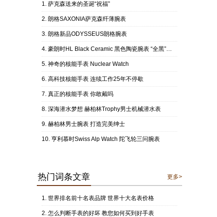
萨克森送来的圣诞“祝福”
朗格SAXONIA萨克森纤薄腕表
朗格新品ODYSSEUS朗格腕表
豪朗时HL Black Ceramic 黑色陶瓷腕表 “全黑”色泽阐述时间结构
神奇的核能手表 Nuclear Watch
高科技核能手表 连续工作25年不停歇
真正的核能手表 你敢戴吗
深海潜水梦想 赫柏林Trophy男士机械潜水表
赫柏林男士腕表 打造完美绅士
亨利慕时Swiss Alp Watch 陀飞轮三问腕表
热门词条文章
更多>
世界排名前十名表品牌 世界十大名表价格
怎么判断手表的好坏 教您如何买到好手表