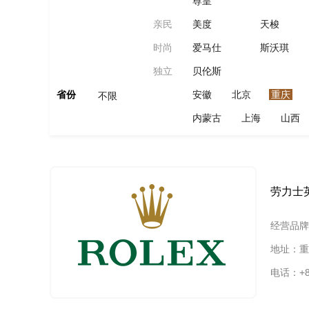
尊皇
亲民
美度
天梭
时尚
爱马仕
斯沃琪
独立
贝伦斯
省份
安徽
北京
重庆
不限
内蒙古
上海
山西
劳力士
经营品牌
地址：重
电话：+86