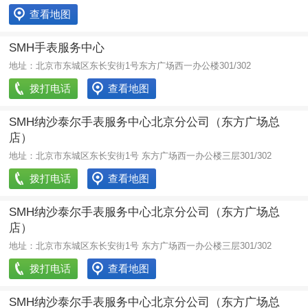
查看地图
SMH手表服务中心
地址：北京市东城区东长安街1号东方广场西一办公楼301/302
拨打电话
查看地图
SMH纳沙泰尔手表服务中心北京分公司（东方广场总
店）
地址：北京市东城区东长安街1号 东方广场西一办公楼三层301/302
拨打电话
查看地图
SMH纳沙泰尔手表服务中心北京分公司（东方广场总
店）
地址：北京市东城区东长安街1号 东方广场西一办公楼三层301/302
拨打电话
查看地图
SMH纳沙泰尔手表服务中心北京分公司（东方广场总