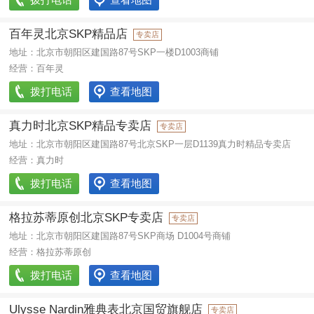
百年灵北京SKP精品店
专卖店
地址：北京市朝阳区建国路87号SKP一楼D1003商铺
经营：百年灵
拨打电话
查看地图
真力时北京SKP精品专卖店
专卖店
地址：北京市朝阳区建国路87号北京SKP一层D1139真力时精品专卖店
经营：真力时
拨打电话
查看地图
格拉苏蒂原创北京SKP专卖店
专卖店
地址：北京市朝阳区建国路87号SKP商场 D1004号商铺
经营：格拉苏蒂原创
拨打电话
查看地图
Ulysse Nardin雅典表北京国贸旗舰店
专卖店