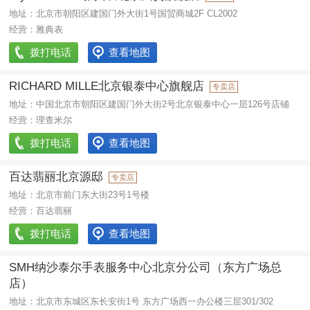
地址：北京市朝阳区建国门外大街1号国贸商城2F CL2002
经营：雅典表
拨打电话
查看地图
RICHARD MILLE北京银泰中心旗舰店
专卖店
地址：中国北京市朝阳区建国门外大街2号北京银泰中心一层126号店铺
经营：理查米尔
拨打电话
查看地图
百达翡丽北京源邸
专卖店
地址：北京市前门东大街23号1号楼
经营：百达翡丽
拨打电话
查看地图
SMH纳沙泰尔手表服务中心北京分公司（东方广场总
店）
地址：北京市东城区东长安街1号 东方广场西一办公楼三层301/302