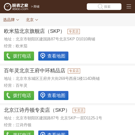
>
商铺
搜索
选品牌
北京
欧米茄北京旗舰店（SKP）
专卖店
地址：北京市朝阳区建国路87号北京SKP D1010商铺
经营：欧米茄
拨打电话
查看地图
百年灵北京王府中环精品店
专卖店
地址：北京市东城区王府井大街269号西座1楼114D商铺
经营：百年灵
拨打电话
查看地图
北京江诗丹顿专卖店（SKP）
专卖店
地址：北京市朝阳区建国路87号 北京SKP一层D1125-1号
经营：江诗丹顿
拨打电话
查看地图