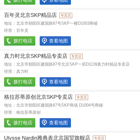
百年灵北京SKP精品店
专卖店
地址：北京市朝阳区建国路87号SKP一楼D1003商铺
经营：百年灵
拨打电话
查看地图
真力时北京SKP精品专卖店
专卖店
地址：北京市朝阳区建国路87号北京SKP一层D1139真力时精品专卖店
经营：真力时
拨打电话
查看地图
格拉苏蒂原创北京SKP专卖店
专卖店
地址：北京市朝阳区建国路87号SKP商场 D1004号商铺
经营：格拉苏蒂原创
拨打电话
查看地图
Ulysse Nardin雅典表北京国贸旗舰店
专卖店