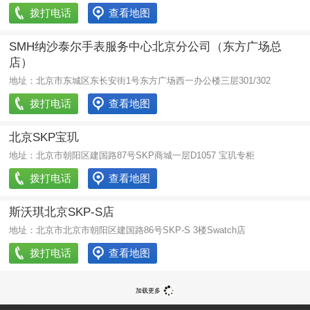
拨打电话
查看地图
SMH纳沙泰尔手表服务中心北京分公司（东方广场总
店）
地址：北京市东城区东长安街1号东方广场西一办公楼三层301/302
拨打电话
查看地图
北京SKP宝玑
地址：北京市朝阳区建国路87号SKP商城一层D1057 宝玑专柜
拨打电话
查看地图
斯沃琪北京SKP-S店
地址：北京市北京市朝阳区建国路86号SKP-S 3楼Swatch店
拨打电话
查看地图
加载更多