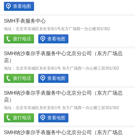
查看地图
SMH手表服务中心
地址：北京市东城区东长安街1号东方广场西一办公楼301/302
拨打电话
查看地图
SMH纳沙泰尔手表服务中心北京分公司（东方广场总
店）
地址：北京市东城区东长安街1号 东方广场西一办公楼三层301/302
拨打电话
查看地图
SMH纳沙泰尔手表服务中心北京分公司（东方广场总
店）
地址：北京市东城区东长安街1号 东方广场西一办公楼三层301/302
拨打电话
查看地图
SMH纳沙泰尔手表服务中心北京分公司（东方广场总