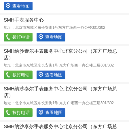
查看地图
SMH手表服务中心
地址：北京市东城区东长安街1号东方广场西一办公楼301/302
拨打电话
查看地图
SMH纳沙泰尔手表服务中心北京分公司（东方广场总
店）
地址：北京市东城区东长安街1号 东方广场西一办公楼三层301/302
拨打电话
查看地图
SMH纳沙泰尔手表服务中心北京分公司（东方广场总
店）
地址：北京市东城区东长安街1号 东方广场西一办公楼三层301/302
拨打电话
查看地图
SMH纳沙泰尔手表服务中心北京分公司（东方广场总