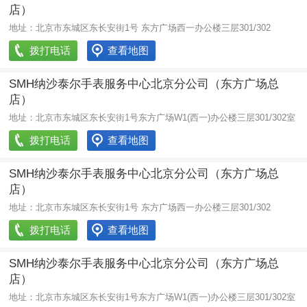
店）
地址：北京市东城区东长安街1号 东方广场西一办公楼三层301/302
拨打电话
查看地图
SMH纳沙泰尔手表服务中心北京分公司（东方广场总
店）
地址：北京市东城区东长安街1号东方广场W1(西一)办公楼三层301/302室
拨打电话
查看地图
SMH纳沙泰尔手表服务中心北京分公司（东方广场总
店）
地址：北京市东城区东长安街1号 东方广场西一办公楼三层301/302
拨打电话
查看地图
SMH纳沙泰尔手表服务中心北京分公司（东方广场总
店）
地址：北京市东城区东长安街1号东方广场W1(西一)办公楼三层301/302室