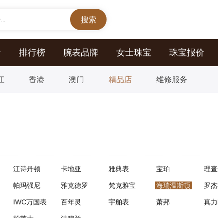
..
价
排行榜
腕表品牌
女士珠宝
珠宝报价
江
香港
澳门
精品店
维修服务
江诗丹顿
卡地亚
雅典表
宝珀
理查
帕玛强尼
雅克德罗
梵克雅宝
海瑞温斯顿
罗杰
IWC万国表
百年灵
宇舶表
萧邦
真力