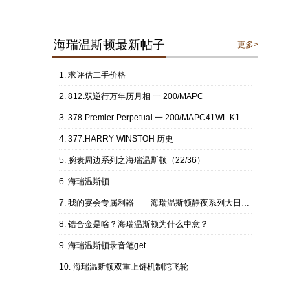
海瑞温斯顿最新帖子
更多>
求评估二手价格
812.双逆行万年历月相 一 200/MAPC
378.Premier Perpetual 一 200/MAPC41WL.K1
377.HARRY WINSTOH 历史
腕表周边系列之海瑞温斯顿（22/36）
海瑞温斯顿
我的宴会专属利器——海瑞温斯顿静夜系列大日历玫瑰金黑盘
锆合金是啥？海瑞温斯顿为什么中意？
海瑞温斯顿录音笔get
海瑞温斯顿双重上链机制陀飞轮