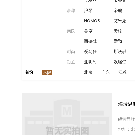
宝格丽
宝齐莱
豪华
浪琴
帝舵
NOMOS
艾米龙
亲民
美度
天梭
西铁城
爱勒
时尚
爱马仕
斯沃琪
独立
亚明时
欧瑞玺
省份
北京
广东
江苏
不限
海瑞温
经营品牌
地址：北