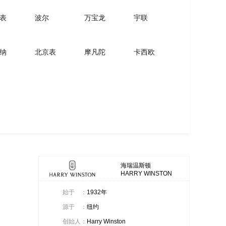
表
波尔
万宝龙
宇联
纳
北京表
摩凡陀
卡西欧
海瑞温斯顿
HARRY WINSTON
始于
：
1932年
源于
：
纽约
创始人
：
Harry Winston