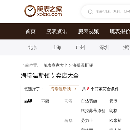
腕表品牌、系列、型号.
首页
腕表资讯
腕表视频
腕表报
北京
上海
广州
深圳
浙
当前位置:
腕表商家大全
>
海瑞温斯顿
海瑞温斯顿专卖店大全
x
您选择了：
海瑞温斯顿
共
8
个商家符合条件
品牌
高奢
百达翡丽
爱彼
不限
格拉苏蒂原创
朗格
奢华
劳力士
欧米茄