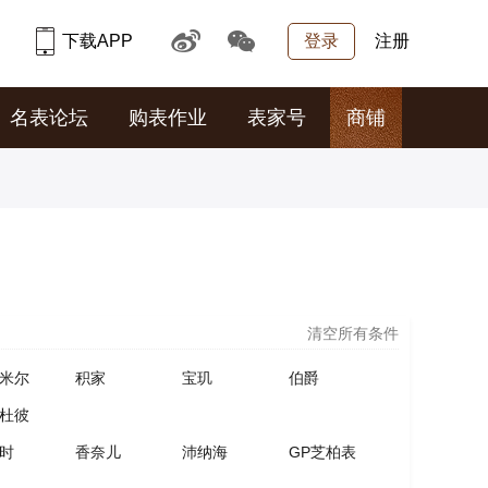
下载APP
登录
注册
名表论坛
购表作业
表家号
商铺
清空所有条件
米尔
积家
宝玑
伯爵
杜彼
时
香奈儿
沛纳海
GP芝柏表