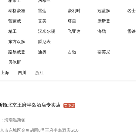
柏莱士
法穆兰
泰格豪雅
雷达
豪利时
冠蓝狮
名士
蕾蒙威
艾美
尊皇
康斯登
精工
汉米尔顿
飞亚达
海鸥
雪铁
东方双狮
爵尼表
路易威登
迪奥
古驰
蒂芙尼
贝伦斯
上海
四川
浙江
斯顿北京王府半岛酒店专卖店
：海瑞温斯顿
京市东城区金鱼胡同8号王府半岛酒店G10