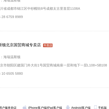
：海瑞温斯顿
川省成都市锦江区中纱帽街8号成都太古里首层1108A
28 6759 8989
斯顿北京国贸商城专卖店
：海瑞温斯顿
京市朝阳区建国门外大街1号国贸商城南座一层和地下一层L108+SB108
10 6505 5880
用户服务协议
iPhone客户端
/
iPad客户端
Android客户端
手机版