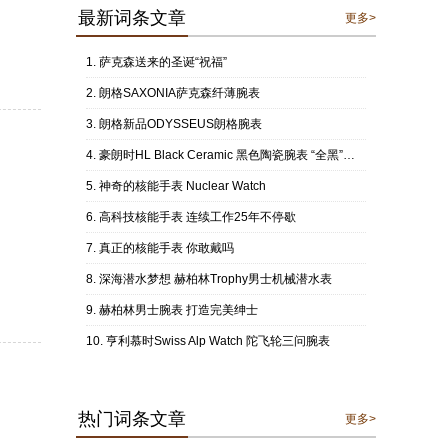
最新词条文章
更多>
萨克森送来的圣诞“祝福”
朗格SAXONIA萨克森纤薄腕表
朗格新品ODYSSEUS朗格腕表
豪朗时HL Black Ceramic 黑色陶瓷腕表 “全黑”色泽阐述时间结构
神奇的核能手表 Nuclear Watch
高科技核能手表 连续工作25年不停歇
真正的核能手表 你敢戴吗
深海潜水梦想 赫柏林Trophy男士机械潜水表
赫柏林男士腕表 打造完美绅士
亨利慕时Swiss Alp Watch 陀飞轮三问腕表
热门词条文章
更多>