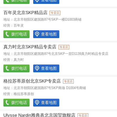
百年灵北京SKP精品店
专卖店
地址：北京市朝阳区建国路87号SKP一楼D1003商铺
经营：百年灵
拨打电话
查看地图
真力时北京SKP精品专卖店
专卖店
地址：北京市朝阳区建国路87号北京SKP一层D1139真力时精品专卖店
经营：真力时
拨打电话
查看地图
格拉苏蒂原创北京SKP专卖店
专卖店
地址：北京市朝阳区建国路87号SKP商场 D1004号商铺
经营：格拉苏蒂原创
拨打电话
查看地图
Ulysse Nardin雅典表北京国贸旗舰店
专卖店