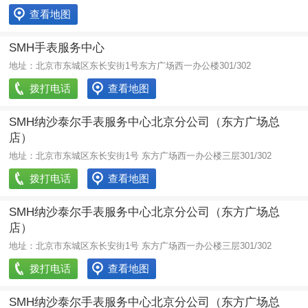
查看地图
SMH手表服务中心
地址：北京市东城区东长安街1号东方广场西一办公楼301/302
拨打电话
查看地图
SMH纳沙泰尔手表服务中心北京分公司（东方广场总
店）
地址：北京市东城区东长安街1号 东方广场西一办公楼三层301/302
拨打电话
查看地图
SMH纳沙泰尔手表服务中心北京分公司（东方广场总
店）
地址：北京市东城区东长安街1号 东方广场西一办公楼三层301/302
拨打电话
查看地图
SMH纳沙泰尔手表服务中心北京分公司（东方广场总