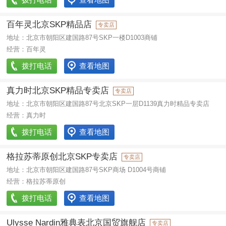
百年灵北京SKP精品店
专卖店
地址：北京市朝阳区建国路87号SKP一楼D1003商铺
经营：百年灵
拨打电话
查看地图
真力时北京SKP精品专卖店
专卖店
地址：北京市朝阳区建国路87号北京SKP一层D1139真力时精品专卖店
经营：真力时
拨打电话
查看地图
格拉苏蒂原创北京SKP专卖店
专卖店
地址：北京市朝阳区建国路87号SKP商场 D1004号商铺
经营：格拉苏蒂原创
拨打电话
查看地图
Ulysse Nardin雅典表北京国贸旗舰店
专卖店