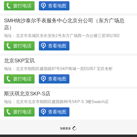
拨打电话
查看地图
SMH纳沙泰尔手表服务中心北京分公司（东方广场总
店）
地址：北京市东城区东长安街1号东方广场西一办公楼三层301/302
拨打电话
查看地图
北京SKP宝玑
地址：北京市朝阳区建国路87号SKP商城一层D1057 宝玑专柜
拨打电话
查看地图
斯沃琪北京SKP-S店
地址：北京市北京市朝阳区建国路86号SKP-S 3楼Swatch店
拨打电话
查看地图
加载更多