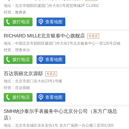
地址：北京市朝阳区建国门外大街1号国贸商城2F CL2002
经营：雅典表
拨打电话
查看地图
RICHARD MILLE北京银泰中心旗舰店
专卖店
地址：中国北京市朝阳区建国门外大街2号北京银泰中心一层126号店铺
经营：理查米尔
拨打电话
查看地图
百达翡丽北京源邸
专卖店
地址：北京市前门东大街23号1号楼
经营：百达翡丽
拨打电话
查看地图
SMH纳沙泰尔手表服务中心北京分公司（东方广场总
店）
地址：北京市东城区东长安街1号 东方广场西一办公楼三层301/302