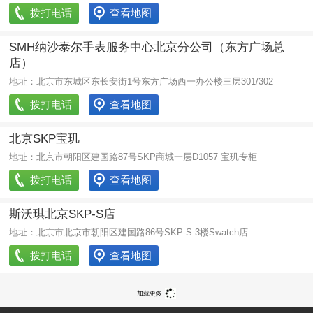
拨打电话
查看地图
SMH纳沙泰尔手表服务中心北京分公司（东方广场总
店）
地址：北京市东城区东长安街1号东方广场西一办公楼三层301/302
拨打电话
查看地图
北京SKP宝玑
地址：北京市朝阳区建国路87号SKP商城一层D1057 宝玑专柜
拨打电话
查看地图
斯沃琪北京SKP-S店
地址：北京市北京市朝阳区建国路86号SKP-S 3楼Swatch店
拨打电话
查看地图
加载更多