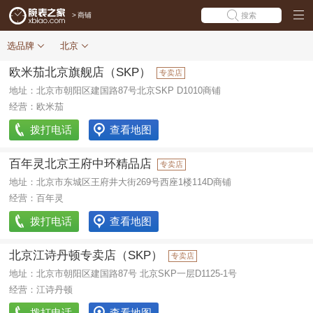
>
商铺
搜索
选品牌
北京
欧米茄北京旗舰店（SKP）
专卖店
地址：北京市朝阳区建国路87号北京SKP D1010商铺
经营：欧米茄
拨打电话
查看地图
百年灵北京王府中环精品店
专卖店
地址：北京市东城区王府井大街269号西座1楼114D商铺
经营：百年灵
拨打电话
查看地图
北京江诗丹顿专卖店（SKP）
专卖店
地址：北京市朝阳区建国路87号 北京SKP一层D1125-1号
经营：江诗丹顿
拨打电话
查看地图