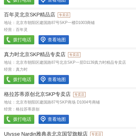
百年灵北京SKP精品店
专卖店
地址：北京市朝阳区建国路87号SKP一楼D1003商铺
经营：百年灵
拨打电话
查看地图
真力时北京SKP精品专卖店
专卖店
地址：北京市朝阳区建国路87号北京SKP一层D1139真力时精品专卖店
经营：真力时
拨打电话
查看地图
格拉苏蒂原创北京SKP专卖店
专卖店
地址：北京市朝阳区建国路87号SKP商场 D1004号商铺
经营：格拉苏蒂原创
拨打电话
查看地图
Ulysse Nardin雅典表北京国贸旗舰店
专卖店