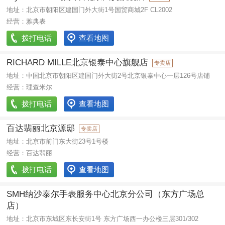
地址：北京市朝阳区建国门外大街1号国贸商城2F CL2002
经营：雅典表
拨打电话
查看地图
RICHARD MILLE北京银泰中心旗舰店
专卖店
地址：中国北京市朝阳区建国门外大街2号北京银泰中心一层126号店铺
经营：理查米尔
拨打电话
查看地图
百达翡丽北京源邸
专卖店
地址：北京市前门东大街23号1号楼
经营：百达翡丽
拨打电话
查看地图
SMH纳沙泰尔手表服务中心北京分公司（东方广场总
店）
地址：北京市东城区东长安街1号 东方广场西一办公楼三层301/302