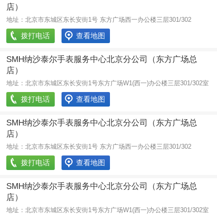
店）
地址：北京市东城区东长安街1号 东方广场西一办公楼三层301/302
拨打电话
查看地图
SMH纳沙泰尔手表服务中心北京分公司（东方广场总
店）
地址：北京市东城区东长安街1号东方广场W1(西一)办公楼三层301/302室
拨打电话
查看地图
SMH纳沙泰尔手表服务中心北京分公司（东方广场总
店）
地址：北京市东城区东长安街1号 东方广场西一办公楼三层301/302
拨打电话
查看地图
SMH纳沙泰尔手表服务中心北京分公司（东方广场总
店）
地址：北京市东城区东长安街1号东方广场W1(西一)办公楼三层301/302室