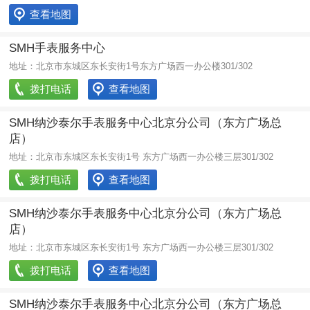
查看地图
SMH手表服务中心
地址：北京市东城区东长安街1号东方广场西一办公楼301/302
拨打电话
查看地图
SMH纳沙泰尔手表服务中心北京分公司（东方广场总
店）
地址：北京市东城区东长安街1号 东方广场西一办公楼三层301/302
拨打电话
查看地图
SMH纳沙泰尔手表服务中心北京分公司（东方广场总
店）
地址：北京市东城区东长安街1号 东方广场西一办公楼三层301/302
拨打电话
查看地图
SMH纳沙泰尔手表服务中心北京分公司（东方广场总