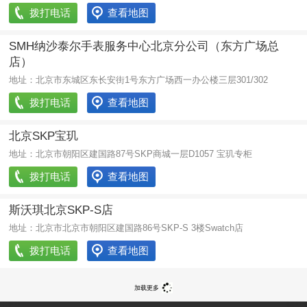
拨打电话
查看地图
SMH纳沙泰尔手表服务中心北京分公司（东方广场总
店）
地址：北京市东城区东长安街1号东方广场西一办公楼三层301/302
拨打电话
查看地图
北京SKP宝玑
地址：北京市朝阳区建国路87号SKP商城一层D1057 宝玑专柜
拨打电话
查看地图
斯沃琪北京SKP-S店
地址：北京市北京市朝阳区建国路86号SKP-S 3楼Swatch店
拨打电话
查看地图
加载更多