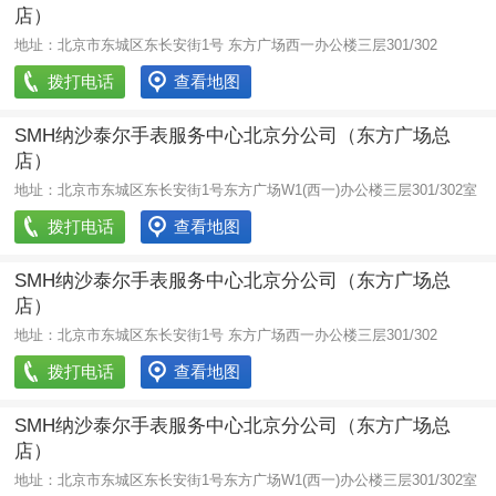
店）
地址：北京市东城区东长安街1号 东方广场西一办公楼三层301/302
拨打电话
查看地图
SMH纳沙泰尔手表服务中心北京分公司（东方广场总
店）
地址：北京市东城区东长安街1号东方广场W1(西一)办公楼三层301/302室
拨打电话
查看地图
SMH纳沙泰尔手表服务中心北京分公司（东方广场总
店）
地址：北京市东城区东长安街1号 东方广场西一办公楼三层301/302
拨打电话
查看地图
SMH纳沙泰尔手表服务中心北京分公司（东方广场总
店）
地址：北京市东城区东长安街1号东方广场W1(西一)办公楼三层301/302室