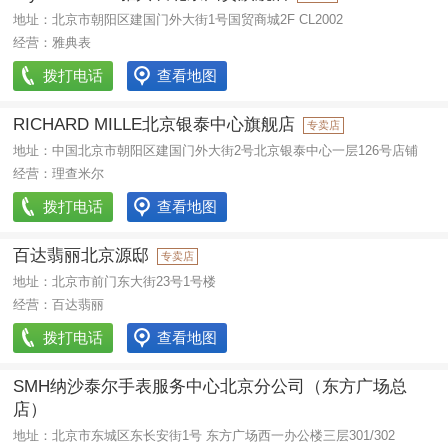
地址：北京市朝阳区建国门外大街1号国贸商城2F CL2002
经营：雅典表
拨打电话
查看地图
RICHARD MILLE北京银泰中心旗舰店
专卖店
地址：中国北京市朝阳区建国门外大街2号北京银泰中心一层126号店铺
经营：理查米尔
拨打电话
查看地图
百达翡丽北京源邸
专卖店
地址：北京市前门东大街23号1号楼
经营：百达翡丽
拨打电话
查看地图
SMH纳沙泰尔手表服务中心北京分公司（东方广场总
店）
地址：北京市东城区东长安街1号 东方广场西一办公楼三层301/302